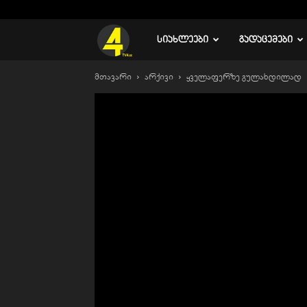
C
16.1
რუსთავი
TV
ᲡᲘᲐᲮᲚᲔᲔᲑᲘ
ᲒᲐᲓᲐᲪᲔᲛᲔᲑᲘ
მთავარი
არქივი
ყველაფერზე გულახდილად
4