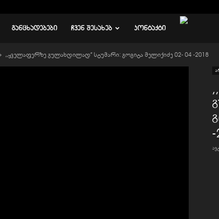
ᲒᲐᲜᲪᲮᲐᲓᲔᲑᲔᲑᲘ
ᲩᲕᲔᲜ ᲨᲔᲡᲐᲮᲔᲑ
ᲙᲝᲜᲢᲐᲥᲢᲘ
,,ყველაფერზე გულახდილად” სტუმარი: გოგიტა მელიქიძე 02- 04 -2018
ა
გ
-
ა