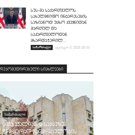
სუს-მა საქართველოს
სახელმწიფო ინტერესების
საზიანოდ უცხო ქვეყნიდან
მართულ და
საქართველოდან
მხარდაჭერილ...
სამართალი
აგვისტო 5, 2026 20:33
რეკომედირებული სიახლეები
ᲡᲐᲛᲐᲠᲗᲐᲚᲘ
გიგა ავალიანის საქმეზე
ჯგუფურად ჯანმრთელობის