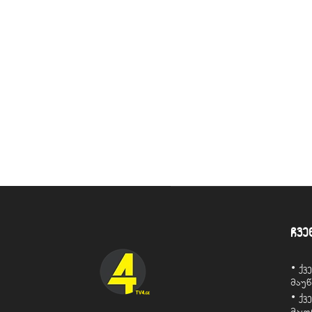
ჩვე
• ქ
მაუ
• ქ
მაყ