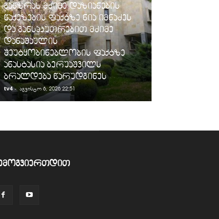
ᲡᲐᲛᲐᲠᲗᲐᲚᲘ
განზრახ მძიმე დაზიანების
წაქეზების ფაქტზე ნია იმნაძეს
ფინანსთა ს
და განსაკუთრებით მძიმე
შემოსავლები
დანაშაულის
„სარფის“ მე
შეუტყობინებლობის ფაქტზე
სანქცირებუ
ანასტასია ბერუაშვილს
გადაზიდვის 
ბრალდება წარუდგინეს
გამოავლინე
tv4
-
tv4
-
აგვისტო 6, 2026 22:51
აგვისტო 6, 2026
ემოგვიერთდით