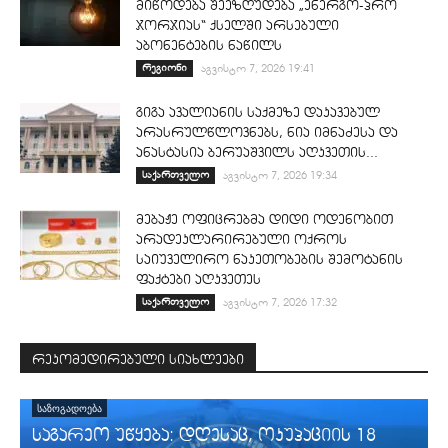
მიწოდება შეეზღუდება „ენერგო-პრო
ჯორჯიას“ ქსელში არსებული
აბონენტების ნაწილს
რეგიონი
აგვისტო 7, 2026 19:41
გიგა ავალიანის საქმეზე დაკავებულ
არასრულწლოვნებს, ნია იმნაძესა და
ანასტასია ბერუაშვილს აღკვეთის...
საქართველო
აგვისტო 7, 2026 19:34
მებაჟე ოფიცრებმა დიდი ოდენობით
არადეკლარირებული ოქროს
საიუველირო ნაკეთობების შემოტანის
ფაქტები აღკვეთეს
საქართველო
აგვისტო 7, 2026 17:32
რეკომედირებული სიახლეები
ᲡᲐᲖᲝᲒᲐᲓᲝᲔᲑᲐ
საგარეო უწყება: დღესაც, ოკუპაციის 18