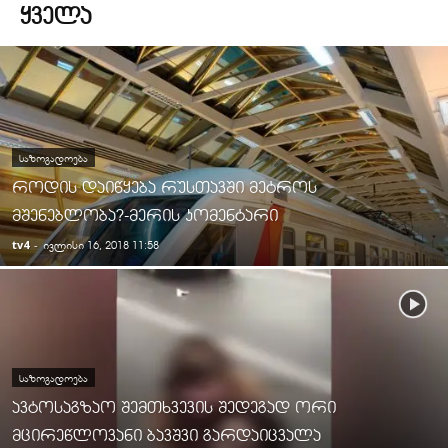
ᲧᲕᲔᲚᲐ
ᲡᲐᲖᲝᲒᲐᲓᲝᲔᲑᲐ
როდის დაიწყება რუსთავში მეტროს
მშენებლობა?-მერის კომენტარი
tv4
-
ივლისი 16, 2018 11:58
ᲡᲐᲖᲝᲒᲐᲓᲝᲔᲑᲐ
ავტოსაგზაო შემთხვევის შედეგად ორი
მცირეწლოვანი ბავშვი გარდაიცვალა