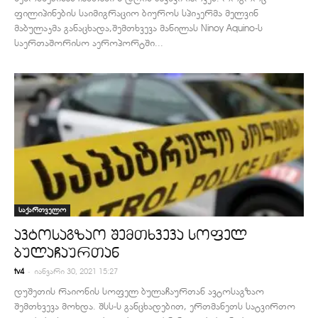
ფილიპინების საიმიგრაციო ბიუროს სპიკერმა მელვინ
მაბულაკმა განაცხადა,შემთხვევა მანილას Ninoy Aquino-ს
საერთაშორისო აეროპორტში...
საქართველო
ავტოსაგზაო შემთხვევა სოფელ
ბულაჩაურთან
-
tv4
იანვარი 30, 2021 15:27
დუშეთის რაიონის სოფელ ბულაჩაურთან ავტოსაგზაო
შემთხვევა მოხდა. შსს-ს განცხადებით, ერთმანეთს სატვირთო