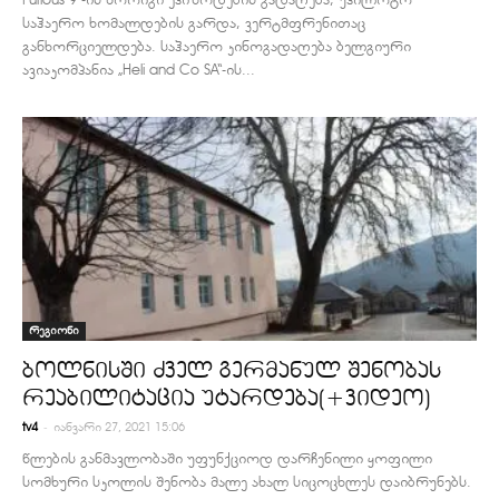
საჰაერო ხომალდების გარდა, ვერტმფრენითაც
განხორციელდება. საჰაერო კინოგადაღება ბელგიური
ავიაკომპანია „Heli and Co SA“-ის...
რეგიონი
ბოლნისში ძველ გერმანულ შენობას
რეაბილიტაცია უტარდება(+ვიდეო)
-
tv4
იანვარი 27, 2021 15:06
წლების განმავლობაში უფუნქციოდ დარჩენილი ყოფილი
სომხური სკოლის შენობა მალე ახალ სიცოცხლეს დაიბრუნებს.