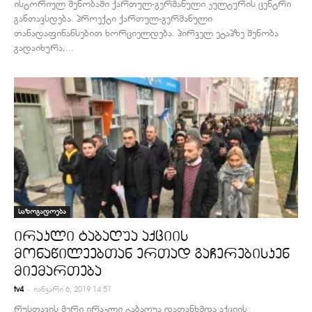
ისტორიულ შენობაში ქართულ-გერმანული კულტურის ცენტრი
განთავსდება. პროექტი ქართულ-გერმანული
თანადაფინანსებით ხორციელდება. პირველ ეტაპზე შენობა
გადაიხურა,...
საზოგადოება
ირაკლი ტაბაღუა აქციის
მონაწილეებთან ერთად გაჩერებისკენ
მიემართება
-
tv4
იანვარი 6, 2019 14:51
რუსთავის მერი ირაკლი ტაბაღუა დათანხმდა აქციის