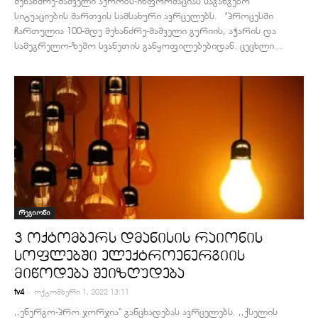
მეხანძრე-მაშველი აქრობს-ინფორმაციას საგანგებო
სიტუაციების მართვის სამსახური ავრცელებს. "პროცესში
ჩართულია 100-მდე მეხანძრე-მაშველი გურიის, აჭარის და
სამეგრელო-ზემო სვანეთის განყოფილებებიდან. ცეცხლი...
რეგიონი
3 ოქტომბერს დმანისის რაიონის
სოფლებში ელექტროენერგიის
მიწოდება შეიზღუდება
-
tv4
ოქტომბერი 1, 2022 13:11
,,ენერგო-პრო ჯორჯია“ განცხადებას ავრცელებს. ,,ქსელის