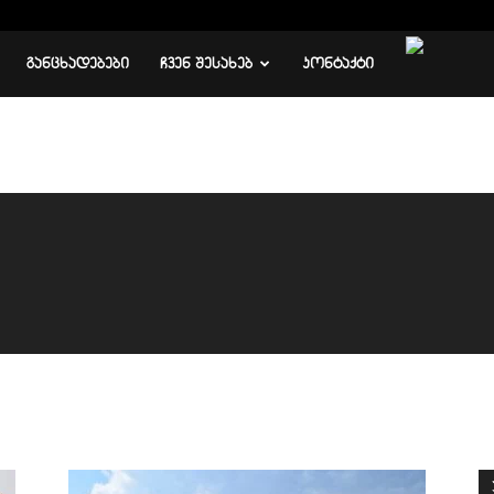
ᲒᲐᲜᲪᲮᲐᲓᲔᲑᲔᲑᲘ
ᲩᲕᲔᲜ ᲨᲔᲡᲐᲮᲔᲑ
ᲙᲝᲜᲢᲐᲥᲢᲘ