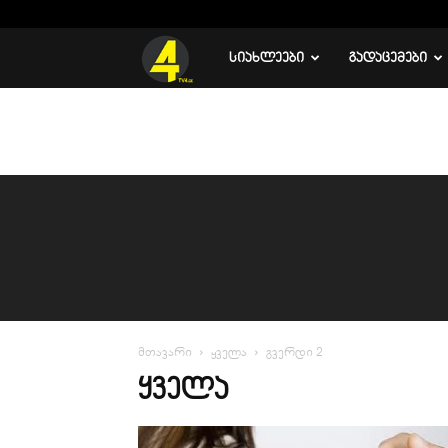
C
29
რუსთავი
TV
ᲡᲘᲐᲮᲚᲔᲔᲑᲘ
ᲒᲐᲓᲐᲪᲔᲛᲔᲑᲘ
4
მთავარი
ყველა
გვერდი 2
ᲧᲕᲔᲚᲐ