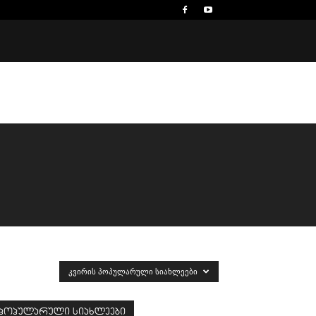
ᲙᲕᲘᲠᲘᲡ ᲞᲝᲞᲣᲚᲐᲠᲣᲚᲘ ᲡᲘᲐᲮᲚᲔᲔᲑᲘ
პოპულარული სიახლეები