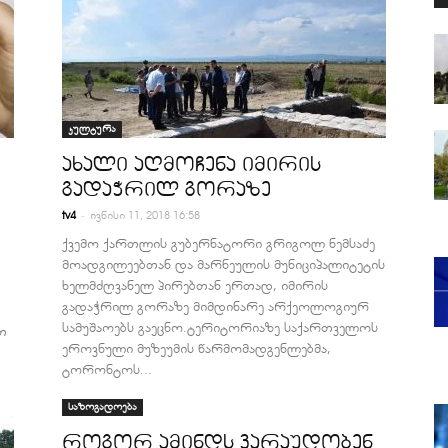
კულტურა
ახალი აღმოჩენა იმირის
გადაჭრილ გორაზე
-
tv4
ივნისი 11, 2018 16:58
ქვემო ქართლის გუბერნატორი გრიგოლ ნემსაძე
მოადგილეებთან და მარნეულის მუნიციპალიტეტის
ხელმძღვანელ პირებთან ერთად, იმირის
გადაჭრილ გორაზე მიმდინარე არქეოლოგიურ
სამუშაოებს გაეცნო.ტერიტორიაზე საქართველოს
თ
ეროვნული მუზეუმის წარმომადგენლებმა,
ტორონტოს...
.
საზოგადოება
როგორ ამინდს ვარაუდობენ