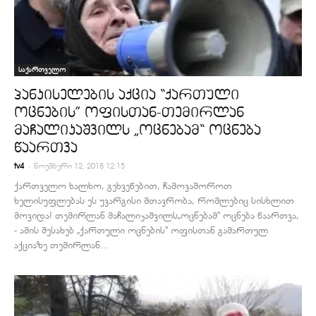
საქართველო
პანკისელების აქცია “ქართული
ოცნების” ოფისთან-თემირლან
მაჩალიკაშვილს „ოცნებამ“ ოცნება
წაართვა
-
tv4
ნოემბერი 12, 2018 12:15
ქართველო ხალხო, გეხვეწებით, ჩამოვაშოროთ
ხელისუფლებას ეს უვარგისი მთავრობა, რომლებიც სისხლით
მოვიდა! თემირლან მაჩალიკაშვილს„ოცნებამ“ ოცნება წაართვა,
- ამის შესახებ „ქართული ოცნების“ ოფისთან გამართულ
აქციაზე თემირლან...