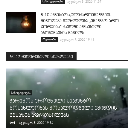
საზოგადოება
აგვისტო 8, 2026 11:37
8-10 აგვისტოს,ელექტროენერგიის
მიწოდება შეეზღუდება „ენერგო-პრო
ჯორჯიას“ ქსელში არსებული
აბონენტების ნაწილს
რეგიონი
აგვისტო 7, 2026 19:41
რეკომედირებული სიახლეები
ᲡᲐᲖᲝᲒᲐᲓᲝᲔᲑᲐ
გარემოს ეროვნული სააგენტო
მოსახლეობას მოსალოდნელი ამინდის
შწსაზებ აფრთხილებს
tv4
-
t
აგვისტო 8, 2026 19:34