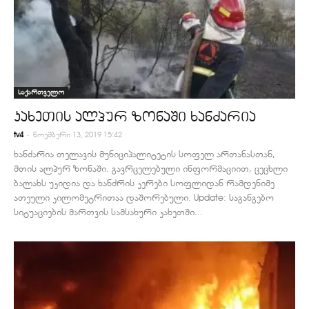
საქართველო
კახეთის ალპურ ზონაში ხანძარია
-
tv4
ნოემბერი 13, 2019 15:42
ხანძარია თელავის მუნიციპალიტეტის სოფელ ართანასთან,
მთის ალპურ ზონაში. გავრცელებული ინფორმაციით, ცეცხლი
ბალახს უკიდია და ხანძრის კერები სოფლიდან რამდენიმე
ათეული კილომეტრითაა დაშორებული. Update: საგანგებო
სიტუაციების მართვის სამსახური კახეთში...