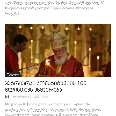
აღნიშნული გადაწყვეტილების შესახებ აბულაძემ „ფეისბუქის“
საკუთარ გვერდზე დაწერა, სადაც ბოლო პერიოდში
სისტემაში...
რელიგია
პატრიარქი კონსტიტუციის 100
წლისთავს ეხმაურება
-
tv4
თებერვალი 21, 2021 13:04
სრულიად საქართველოს კათოლიკოს- პატრიარქი
განცხადებას ავრცელებს კონსტიტუციის საზეიმო დღესთან
დაკავშირებით. ილია მეორის განცხადებით, ეროვნული