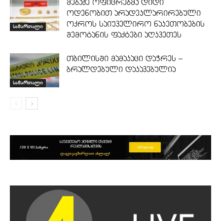
მებაჟე ოფიცრებმა დიდი
ოდენობით არადეკლარირებული
ოქროს საიუველირო ნაკეთობების
სამართალი
შემოტანის ფაქტები აღკვეთეს
თბილისში მამაკაცი დაჭრეს –
ბრალდებული დაკავებულია
სამართალი