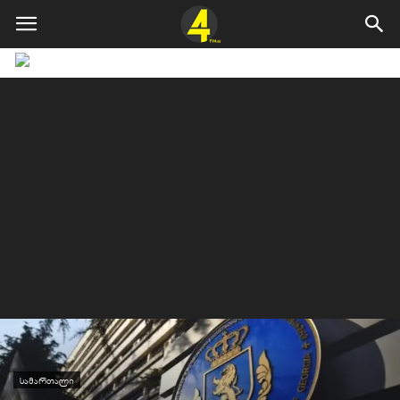
ᲡᲐᲛᲐᲠᲗᲐᲚᲘ