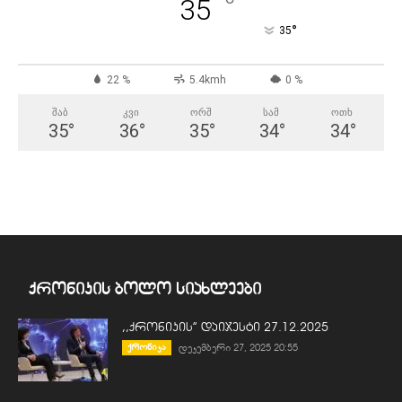
°
35
°
35
22 %
5.4kmh
0 %
ᲨᲐᲑ
ᲙᲕᲘ
ᲝᲠᲨ
ᲡᲐᲛ
ᲝᲗᲮ
35
°
36
°
35
°
34
°
34
°
ქრონიკის ბოლო სიახლეები
,,ქრონიკის” დაიჯესტი 27.12.2025
ქრონიკა
დეკემბერი 27, 2025 20:55