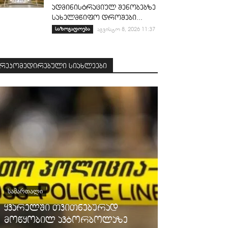
ადმინისტრაციულ შენობებზე
სახელმწიფო დროშები...
საზოგადოება
აგვისტო 8, 2026 11:37
რეკომედირებული სიახლეები
ᲡᲐᲛᲐᲠᲗᲐᲚᲘ
ყვარელში თვითნებურად
ᲡᲐᲖᲝᲒᲐᲓᲝᲔᲑᲐ
მოწყობილ ავტორბოლაზე