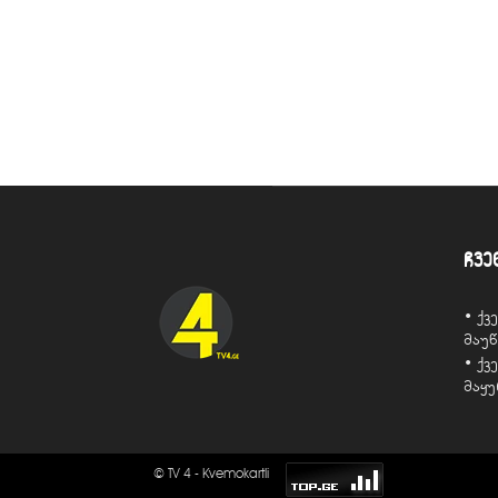
ჩვე
• ქ
მაუ
• ქ
მაყ
© TV 4 - Kvemokartli