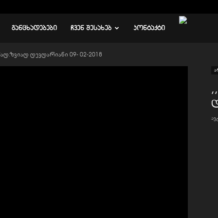
ᲒᲐᲜᲪᲮᲐᲓᲔᲑᲔᲑᲘ
ᲩᲕᲔᲜ ᲨᲔᲡᲐᲮᲔᲑ
ᲙᲝᲜᲢᲐᲥᲢᲘ
მრად:ზვიად დევდარიანი 09- 02-2018
ა
,
დ
ა