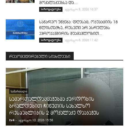
მოქალაქეებსა და...
საზოგადოება
აგვისტო 8, 2026 16:37
საგარეო უწყება: დღესაც, ოკუპაციის 18
წლისთავზე, რუსეთი არ ასრულებს
ევროკავშირის შუამავლობით...
საზოგადოება
აგვისტო 8, 2026 11:42
რეკომედირებული სიახლეები
ᲡᲐᲛᲐᲠᲗᲐᲚᲘ
სამართალდამცავებმა ქურდობის
ბრალდებით ჩინეთის სახალხო
რესპუბლიკის 2 მოქალაქე დააკავეს
tv4
-
t
აგვისტო 10, 2026 15:58