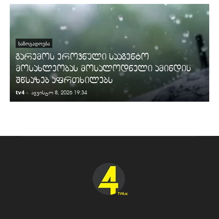
ᲡᲐᲖᲝᲒᲐᲓᲝᲔᲑᲐ
გარემოს ეროვნული სააგენტო
მოსახლეობას მოსალოდნელი ამინდის
შწსაზებ აფრთხილებს
tv4
-
t
აგვისტო 8, 2026 19:34