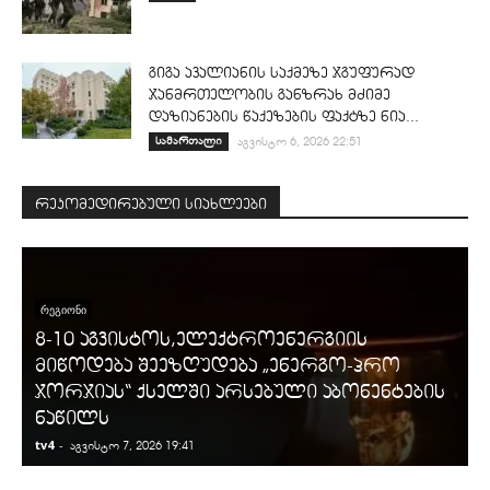
გიგა ავალიანის საქმეზე ჯგუფურად
ჯანმრთელობის განზრახ მძიმე
დაზიანების წაქეზების ფაქტზე ნია...
სამართალი
აგვისტო 6, 2026 22:51
რეკომედირებული სიახლეები
ᲠᲔᲒᲘᲝᲜᲘ
8-10 აგვისტოს,ელექტროენერგიის
მიწოდება შეეზღუდება „ენერგო-პრო
ჯორჯიას“ ქსელში არსებული აბონენტების
ნაწილს
tv4
-
t
აგვისტო 7, 2026 19:41