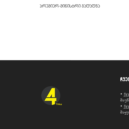
პრემიერ-მინისტრი გადადგა
ჩვე
• ქ
მაუ
• ქ
მაყ