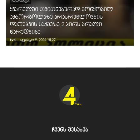
ᲡᲐᲛᲐᲠᲗᲐᲚᲘ
ყვარელში თვითნებურად მოწყობილ
ავტორბოლაზე არასრუწლოვნის
დაღუპვის საქმეზე 2 პირს ბრალი
წარედგინა
tv4
-
t
აგვისტო 9, 2026 15:27
ჩვენს შესახებ