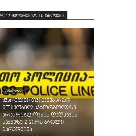
რეკომედირებული სიახლეები
ᲡᲐᲛᲐᲠᲗᲐᲚᲘ
ყვარელში თვითნებურად
ᲡᲐᲖᲝᲒᲐᲓᲝᲔᲑᲐ
მოწყობილ ავტორბოლაზე
არასრუწლოვნის დაღუპვის
გარემოს ერ
საქმეზე 2 პირს ბრალი
მოსახლეობ
წარედგინა
ამინდის შწ