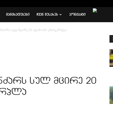
ᲒᲐᲜᲪᲮᲐᲓᲔᲑᲔᲑᲘ
ᲩᲕᲔᲜ ᲨᲔᲡᲐᲮᲔᲑ
ᲙᲝᲜᲢᲐᲥᲢᲘ
ანძარს სულ მცირე 20 ადამიანი ემსხვერპლა
ნძარს სულ მცირე 20
ერპლა