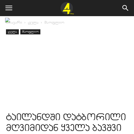
მთავარი
ყველა
მსოფლიო
ყველა
მსოფლიო
ტაილანდში დატბორილი
მღვიმიდან ყველა ბავშვი