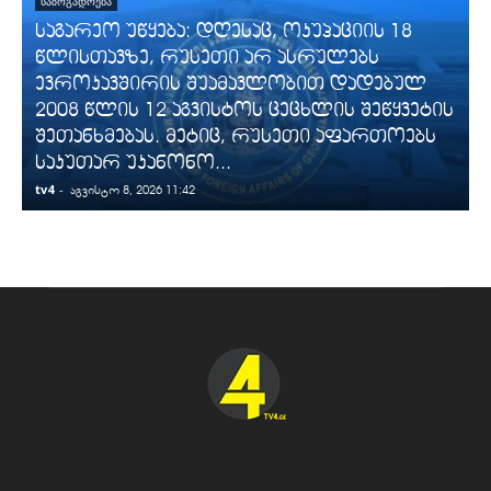
ᲡᲐᲖᲝᲒᲐᲓᲝᲔᲑᲐ
საგარეო უწყება: დღესაც, ოკუპაციის 18
წლისთავზე, რუსეთი არ ასრულებს
ევროკავშირის შუამავლობით დადებულ
2008 წლის 12 აგვისტოს ცეცხლის შეწყვეტის
შეთანხმებას. მეტიც, რუსეთი აფართოებს
საკუთარ უკანონო...
tv4
-
t
აგვისტო 8, 2026 11:42