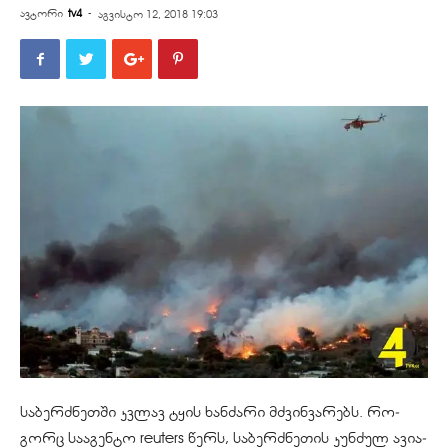
ავტორი
tv4
-
აგვისტო 12, 2018 19:03
სა­ბერ­ძნეთ­ში კვლავ ტყის ხან­ძა­რი მძვინ­ვა­რებს. რო­
გორც სა­ა­გენ­ტო reuters წერს, სა­ბერ­ძნე­თის კუნ­ძულ ავი­ა­