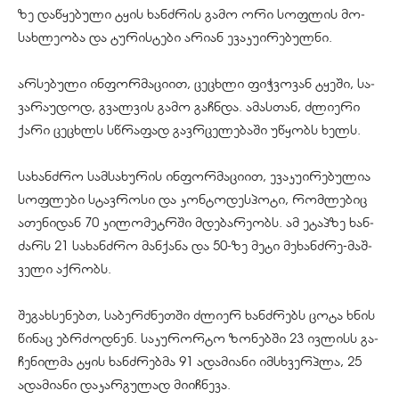
ზე და­წყე­ბუ­ლი ტყის ხან­ძრის გამო ორი სოფ­ლის მო­
სახ­ლე­ო­ბა და ტურისტები არი­ან ევაკუირებულნი.
არ­სე­ბუ­ლი ინ­ფორ­მა­ცი­ით, ცე­ცხლი ფიჭ­ვო­ვან ტყე­ში, სა­
ვა­რა­უ­დოდ, გვალ­ვის გამო გაჩ­ნდა. ამას­თან, ძლი­ე­რი
ქარი ცე­ცხლს სწრა­ფად გავ­რცე­ლე­ბა­ში უწყობს ხელს.
სა­ხან­ძრო სამ­სა­ხუ­რის ინ­ფორ­მა­ცი­ით, ევა­კუ­ი­რე­ბუ­ლია
სოფ­ლე­ბი სტავ­რო­სი და კონ­ტო­დეს­პო­ტი, რომლებიც
ათე­ნი­დან 70 კი­ლო­მეტრში მდე­ბა­რე­ობს. ამ ეტაპ­ზე ხან­
ძარს 21 სა­ხან­ძრო მან­ქა­ნა და 50-ზე მეტი მე­ხან­ძრე-მაშ­
ვე­ლი აქ­რობს.
შე­გახ­სე­ნებთ, სა­ბერ­ძნეთ­ში ძლი­ერ ხან­ძრებს ცოტა ხნის
წი­ნაც ებ­რძოდ­ნენ. სა­კუ­რორ­ტო ზო­ნებ­ში 23 ივ­ლისს გა­
ჩე­ნილ­მა ტყის ხან­ძრებ­მა 91 ადა­მი­ა­ნი იმ­სხვერ­პლა, 25
ადა­მი­ა­ნი დაკარგულად მი­იჩ­ნე­ვა.