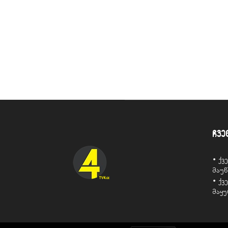
ჩვე
• ქ
მაუ
• ქ
მაყ