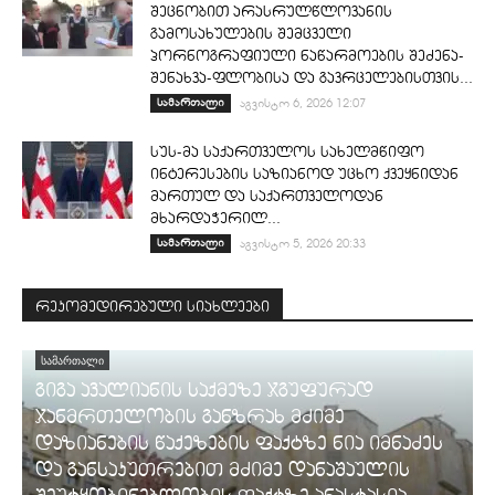
შეცნობით არასრულწლოვანის
გამოსახულების შემცველი
პორნოგრაფიული ნაწარმოების შეძენა-
შენახვა-ფლობისა და გავრცელებისთვის...
სამართალი
აგვისტო 6, 2026 12:07
სუს-მა საქართველოს სახელმწიფო
ინტერესების საზიანოდ უცხო ქვეყნიდან
მართულ და საქართველოდან
მხარდაჭერილ...
სამართალი
აგვისტო 5, 2026 20:33
რეკომედირებული სიახლეები
ᲡᲐᲛᲐᲠᲗᲐᲚᲘ
გიგა ავალიანის საქმეზე ჯგუფურად
ჯანმრთელობის განზრახ მძიმე
დაზიანების წაქეზების ფაქტზე ნია იმნაძეს
და განსაკუთრებით მძიმე დანაშაულის