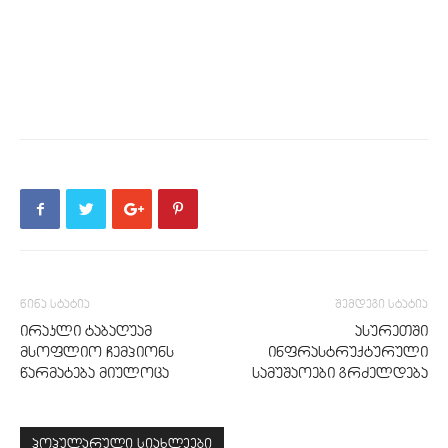
წინა სტატია
შემდეგი სტატია
ირაკლი ტაბაღუამ
ასურეთში
მსოფლიო ჩემპიონს
ინფრასტრუქტურული
წარმატება მიულოცა
სამუშაოები გრძელდება
პოპულარული სიახლეები