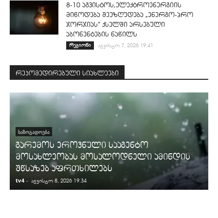
8-10 აგვისტოს,ელექტროენერგიის
მიწოდება შეეზღუდება „ენერგო-პრო
ჯორჯიას“ ქსელში არსებული
აბონენტების ნაწილს
რეგიონი
აგვისტო 7, 2026 19:41
რეკომედირებული სიახლეები
ᲡᲐᲖᲝᲒᲐᲓᲝᲔᲑᲐ
გარემოს ეროვნული სააგენტო
მოსახლეობას მოსალოდნელი ამინდის
შწსაზებ აფრთხილებს
tv4
-
t
აგვისტო 8, 2026 19:34