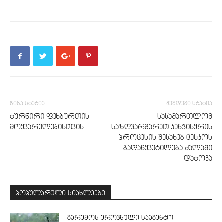
წინა სტატია
შემდეგი სტატია
ტურნირი ფეხბურთის
სასამართლომ
მოყვარულებისთვის
საზღვარგარეთ კენჭისყრის
პროცესის შესახებ ცესკოს
გადაწყვეტილება ძალაში
დატოვა
პოპულარული სიახლეები
გარემოს ეროვნული სააგენტო