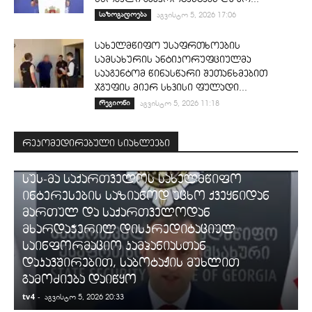
საზოგადოება
აგვისტო 5, 2026 17:06
სახელმწიფო უსაფრთხოების
სამსახურის ანტიკორუფციულმა
სააგენტომ წინასწარი შეთანხმებით
ჯგუფის მიერ სხვისი ფულადი...
რეგიონი
აგვისტო 5, 2026 11:18
რეკომედირებული სიახლეები
ᲡᲐᲛᲐᲠᲗᲐᲚᲘ
სუს-მა საქართველოს სახელმწიფო
ინტერესების საზიანოდ უცხო ქვეყნიდან
მართულ და საქართველოდან
მხარდაჭერილ დისკრედიტაციულ
საინფორმაციო კამპანიასთან
დაკავშირებით, საბოტაჟის მუხლით
გამოძიება დაიწყო
tv4
-
t
აგვისტო 5, 2026 20:33