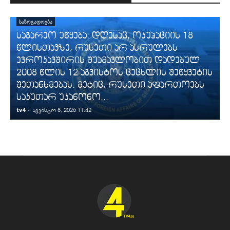
ᲡᲐᲖᲝᲒᲐᲓᲝᲔᲑᲐ
საგარეო უწყება: დღესაც, ოკუპაციის 18
წლისთავზე, რუსეთი არ ასრულებს
ევროკავშირის შუამავლობით დადებულ
2008 წლის 12 აგვისტოს ცეცხლის შეწყვეტის
შეთანხმებას. მეტიც, რუსეთი აფართოებს
საკუთარ უკანონო...
tv4
-
t
აგვისტო 8, 2026 11:42