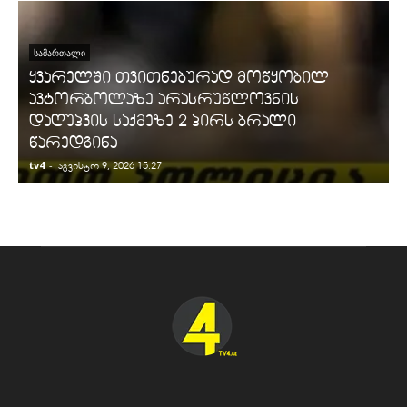
ᲡᲐᲛᲐᲠᲗᲐᲚᲘ
ყვარელში თვითნებურად მოწყობილ
ავტორბოლაზე არასრუწლოვნის
დაღუპვის საქმეზე 2 პირს ბრალი
წარედგინა
tv4
-
t
აგვისტო 9, 2026 15:27