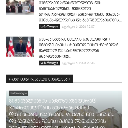
შეცნობით არასრულწლოვანის
გამოსახულების შემცველი
პორნოგრაფიული ნაწარმოების შეძენა-
შენახვა-ფლობისა და გავრცელებისთვის...
სამართალი
აგვისტო 6, 2026 12:07
სუს-მა საქართველოს სახელმწიფო
ინტერესების საზიანოდ უცხო ქვეყნიდან
მართულ და საქართველოდან
მხარდაჭერილ...
სამართალი
აგვისტო 5, 2026 20:33
რეკომედირებული სიახლეები
ᲡᲐᲛᲐᲠᲗᲐᲚᲘ
გიგა ავალიანის საქმეზე ჯგუფურად
ჯანმრთელობის განზრახ მძიმე
დაზიანების წაქეზების ფაქტზე ნია იმნაძეს
და განსაკუთრებით მძიმე დანაშაულის