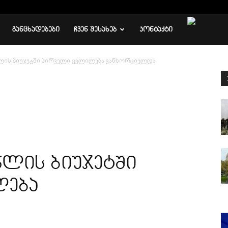
ᲒᲐᲜᲪᲮᲐᲓᲔᲑᲔᲑᲘ
ᲩᲕᲔᲜ ᲨᲔᲡᲐᲮᲔᲑ
ᲙᲝᲜᲢᲐᲥᲢᲘ
წლის ბიუჯეტში პირველი ცვლილება განხორციელდა
წლის ბიუჯეტში
ლება