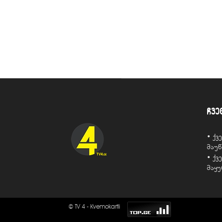
ჩვე
• ქ
მაუ
• ქ
მაყ
© TV 4 - Kvemokartli