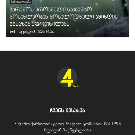
ᲡᲐᲖᲝᲒᲐᲓᲝᲔᲑᲐ
გარემოს ეროვნული სააგენტო
მოსახლეობას მოსალოდნელი ამინდის
შწსაზებ აფრთხილებს
tv4
-
t
აგვისტო 8, 2026 19:34
ჩვენს შესახებ
• ქვემო ქართლის ტელე-რადიო კომპანია TV4 1998
წლიდან მაუწყებლობს