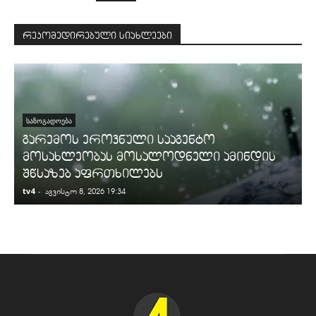
რეკომედირებული სიახლეები
ᲡᲐᲖᲝᲒᲐᲓᲝᲔᲑᲐ
გარემოს ეროვნული სააგენტო
მოსახლეობას მოსალოდნელი ამინდის
შწსაზებ აფრთხილებს
tv4
-
t
აგვისტო 8, 2026 19:34