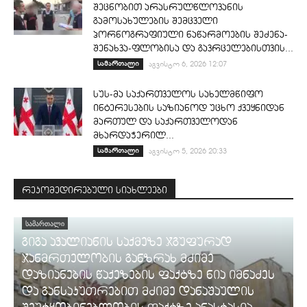
შეცნობით არასრულწლოვანის
გამოსახულების შემცველი
პორნოგრაფიული ნაწარმოების შეძენა-
შენახვა-ფლობისა და გავრცელებისთვის...
სამართალი
აგვისტო 6, 2026 12:07
სუს-მა საქართველოს სახელმწიფო
ინტერესების საზიანოდ უცხო ქვეყნიდან
მართულ და საქართველოდან
მხარდაჭერილ...
სამართალი
აგვისტო 5, 2026 20:33
რეკომედირებული სიახლეები
ᲡᲐᲛᲐᲠᲗᲐᲚᲘ
გიგა ავალიანის საქმეზე ჯგუფურად
ჯანმრთელობის განზრახ მძიმე
დაზიანების წაქეზების ფაქტზე ნია იმნაძეს
და განსაკუთრებით მძიმე დანაშაულის