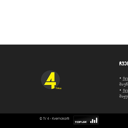
ჩვე
• ქ
მაუ
• ქ
მაყ
© TV 4 - Kvemokartli