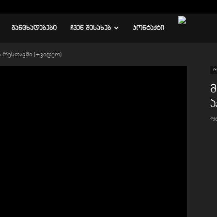
ᲒᲐᲜᲪᲮᲐᲓᲔᲑᲔᲑᲘ
ᲩᲕᲔᲜ ᲨᲔᲡᲐᲮᲔᲑ
ᲙᲝᲜᲢᲐᲥᲢᲘ
 რუსთავში (+ვიდეო)
რ
ა
ა