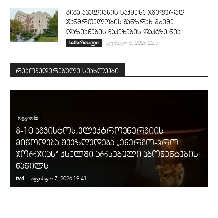
გიგა ავალიანის საქმეზე ჯგუფურად
ჯანმრთელობის განზრახ მძიმე
დაზიანების წაქეზების ფაქტზე ნია...
სამართალი
აგვისტო 6, 2026 22:51
რეკომედირებული სიახლეები
ᲠᲔᲒᲘᲝᲜᲘ
8-10 აგვისტოს,ელექტროენერგიის
მიწოდება შეეზღუდება „ენერგო-პრო
ჯორჯიას“ ქსელში არსებული აბონენტების
ნაწილს
tv4
-
t
აგვისტო 7, 2026 19:41