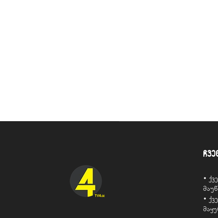
ჩვე
• ქ
მაუ
• ქ
მაყ