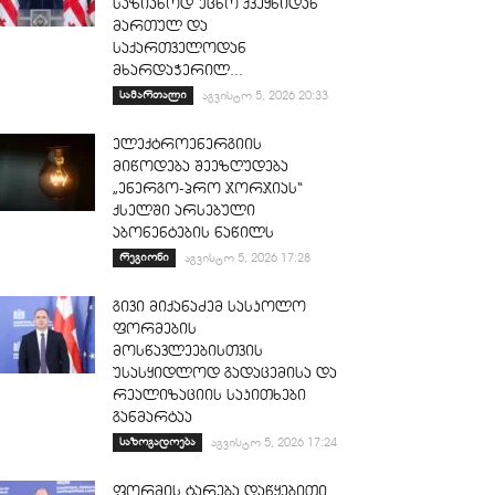
საზიანოდ უცხო ქვეყნიდან
მართულ და
საქართველოდან
მხარდაჭერილ...
სამართალი
აგვისტო 5, 2026 20:33
ელექტროენერგიის
მიწოდება შეეზღუდება
„ენერგო-პრო ჯორჯიას“
ქსელში არსებული
აბონენტების ნაწილს
რეგიონი
აგვისტო 5, 2026 17:28
გივი მიქანაძემ სასკოლო
ფორმების
მოსწავლეებისთვის
უსასყიდლოდ გადაცემისა და
რეალიზაციის საკითხები
განმარტაა
საზოგადოება
აგვისტო 5, 2026 17:24
ფორმის ტარება დაწყებითი