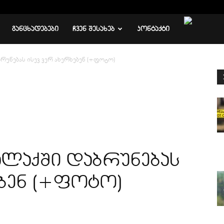
ᲒᲐᲜᲪᲮᲐᲓᲔᲑᲔᲑᲘ
ᲩᲕᲔᲜ ᲨᲔᲡᲐᲮᲔᲑ
ᲙᲝᲜᲢᲐᲥᲢᲘ
რუნებას ისევ ვერ ახერხებენ (+ფოტო)
ალაქში დაბრუნებას
ებენ (+ფოტო)