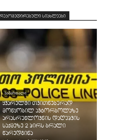
რეკომედირებული სიახლეები
ᲡᲐᲛᲐᲠᲗᲐᲚᲘ
ყვარელში თვითნებურად
ᲡᲐᲖᲝᲒᲐᲓᲝᲔᲑᲐ
მოწყობილ ავტორბოლაზე
არასრუწლოვნის დაღუპვის
გარემოს ერ
საქმეზე 2 პირს ბრალი
მოსახლეობ
წარედგინა
ამინდის შწ