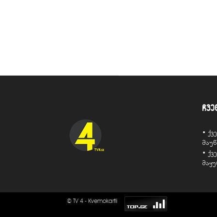
ჩვე
• ქ
მაუ
• ქ
მაყ
© TV 4 - Kvemokartli