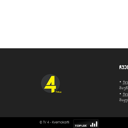
ჩვე
• ქ
მაუ
• ქ
მაყ
© TV 4 - Kvemokartli