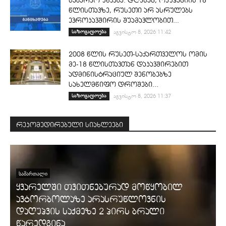
საგარეო უწყება: დღესაც, ოკუპაციის 18
წლისთავზე, რუსეთი არ ასრულებს
ევროკავშირის შუამავლობით...
საზოგადოება
აგვისტო 8, 2026 11:42
2008 წლის რუსეთ-საქართველოს ომის
მე-18 წლისთავთან დაკავშირებით
ადმინისტრაციულ შენობებზე
სახელმწიფო დროშები...
საზოგადოება
აგვისტო 8, 2026 11:37
რეკომედირებული სიახლეები
ᲡᲐᲛᲐᲠᲗᲐᲚᲘ
ყვარელში თვითნებურად მოწყობილ
ავტორბოლაზე არასრუწლოვნის
დაღუპვის საქმეზე 2 პირს ბრალი
წარედგინა