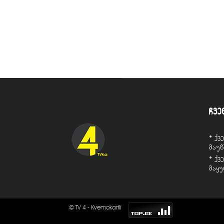
ჩვე
• ქ
მაუ
• ქ
მაყ
© TV 4 - Kvemokartli