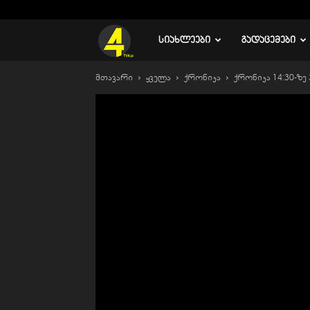
C
15.4
რუსთავი
TV
ᲡᲘᲐᲮᲚᲔᲔᲑᲘ
ᲒᲐᲓᲐᲪᲔᲛᲔᲑᲘ
მთავარი
ყველა
ქრონიკა
ქრონიკა 14:30-ზე 
4