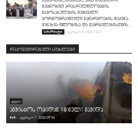
სამართალდამცველებმა წინასწარი
შეცნობით არასრულწლოვანის
გამოსახულების შემცველი
პორნოგრაფიული ნაწარმოების შეძენა-
შენახვა-ფლობისა და გავრცელებისთვის...
სამართალი
აგვისტო 6, 2026 12:07
რეკომედირებული სიახლეები
ᲧᲕᲔᲚᲐ
აგვისტოს ომიდან 18 წელი გავიდა
tv4
-
t
აგვისტო 7, 2026 09:04