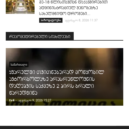
მე-18 წლისთავთან დაკავშირებით
ადმინისტრაციულ შენობებზე
სახელმწიფო დროშები...
საზოგადოება
აგვისტო 8, 2026 11:37
რეკომედირებული სიახლეები
ᲡᲐᲛᲐᲠᲗᲐᲚᲘ
ყვარელში თვითნებურად მოწყობილ
ავტორბოლაზე არასრუწლოვნის
დაღუპვის საქმეზე 2 პირს ბრალი
წარედგინა
tv4
-
t
აგვისტო 9, 2026 15:27