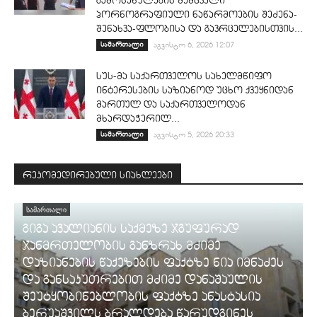
გამოსახულების შემცველი
პორნოგრაფიული ნაწარმოების შეძენა-
შენახვა-ფლობისა და გავრცელებისთვის...
სამართალი
აგვისტო 6, 2026 12:07
სუს-მა საქართველოს სახელმწიფო
ინტერესების საზიანოდ უცხო ქვეყნიდან
მართულ და საქართველოდან
მხარდაჭერილ...
სამართალი
აგვისტო 5, 2026 20:33
რეკომედირებული სიახლეები
ᲡᲐᲛᲐᲠᲗᲐᲚᲘ
გიგა ავალიანის საქმეზე ჯგუფურად
ჯანმრთელობის განზრახ მძიმე
დაზიანების წაქეზების ფაქტზე ნია იმნაძეს
და განსაკუთრებით მძიმე დანაშაულის
შეუტყობინებლობის ფაქტზე ანასტასია
ბერუაშვილს ბრალდება წარუდგინეს