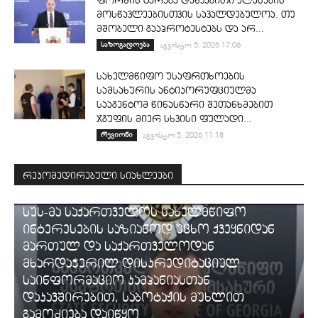
ფორმის ტარება დაწყებითი კლასების
მოსწავლეებისთვის სავალდებულოა. თუ
მშობელი გააპროტესტებს და არ...
საზოგადოება
აგვისტო 5, 2026 17:06
სახელმწიფო უსაფრთხოების
სამსახურის ანტიკორუფციულმა
სააგენტომ წინასწარი შეთანხმებით
ჯგუფის მიერ სხვისი ფულადი...
რეგიონი
აგვისტო 5, 2026 11:18
რეკომედირებული სიახლეები
ᲡᲐᲛᲐᲠᲗᲐᲚᲘ
სუს-მა საქართველოს სახელმწიფო
ინტერესების საზიანოდ უცხო ქვეყნიდან
მართულ და საქართველოდან
მხარდაჭერილ დისკრედიტაციულ
საინფორმაციო კამპანიასთან
დაკავშირებით, საბოტაჟის მუხლით
გამოძიება დაიწყო