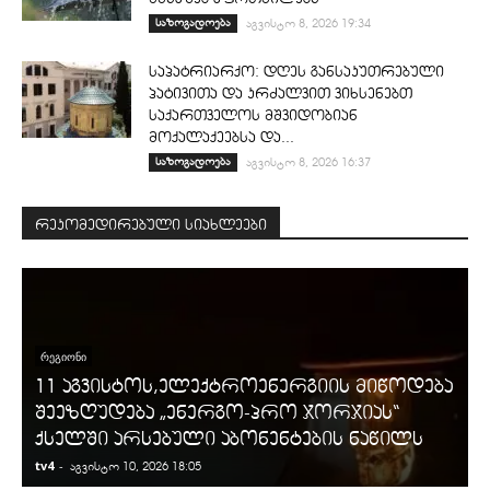
საზოგადოება
აგვისტო 8, 2026 19:34
საპატრიარქო: დღეს განსაკუთრებული
პატივითა და კრძალვით ვიხსენებთ
საქართველოს მშვიდობიან
მოქალაქეებსა და...
საზოგადოება
აგვისტო 8, 2026 16:37
რეკომედირებული სიახლეები
ᲠᲔᲒᲘᲝᲜᲘ
11 აგვისტოს,ელექტროენერგიის მიწოდება
შეეზღუდება „ენერგო-პრო ჯორჯიას“
ქსელში არსებული აბონენტების ნაწილს
tv4
-
t
აგვისტო 10, 2026 18:05