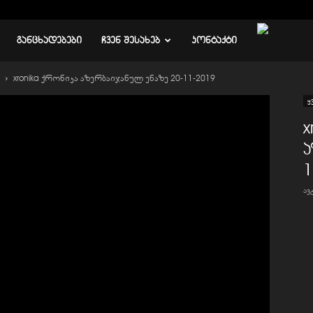
ᲒᲐᲜᲪᲮᲐᲓᲔᲑᲔᲑᲘ
ᲩᲕᲔᲜ ᲨᲔᲡᲐᲮᲔᲑ
ᲙᲝᲜᲢᲐᲥᲢᲘ
xronika ქრონიკა აზერბაიჯანულ ენაზე 20-11-2019
ყ
x
ა
1
ა