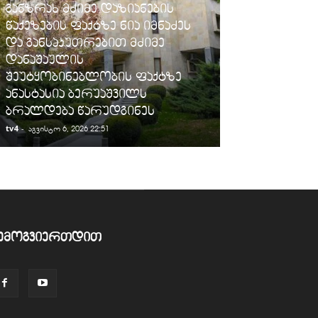
ᲡᲐᲛᲐᲠᲗᲐᲚᲘ
განზრახ მძიმე დაზიანების
წაქეზების ფაქტზე ნია იმნაძეს
ფინანსთა ს
და განსაკუთრებით მძიმე
შემოსავლები
დანაშაულის
„სარფის“ მე
შეუტყობინებლობის ფაქტზე
სანქცირებუ
ანასტასია ბერუაშვილს
გადაზიდვის 
ბრალდება წარუდგინეს
გამოავლინე
tv4
-
tv4
-
აგვისტო 6, 2026 22:51
აგვისტო 6, 2026
ემოგვიერთდით