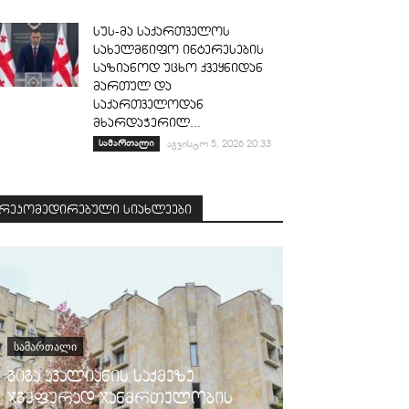
სუს-მა საქართველოს
სახელმწიფო ინტერესების
საზიანოდ უცხო ქვეყნიდან
მართულ და
საქართველოდან
მხარდაჭერილ...
სამართალი
აგვისტო 5, 2026 20:33
რეკომედირებული სიახლეები
ᲡᲐᲛᲐᲠᲗᲐᲚᲘ
გიგა ავალიანის საქმეზე
ჯგუფურად ჯანმრთელობის