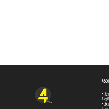
ჩვე
• ქ
მაუ
• ქ
მაყ