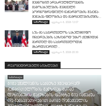
შეცნობით არასრულწლოვანის
გამოსახულების შემცველი
პორნოგრაფიული ნაწარმოების შეძენა-
შენახვა-ფლობისა და გავრცელებისთვის...
სამართალი
აგვისტო 6, 2026 12:07
სუს-მა საქართველოს სახელმწიფო
ინტერესების საზიანოდ უცხო ქვეყნიდან
მართულ და საქართველოდან
მხარდაჭერილ...
სამართალი
აგვისტო 5, 2026 20:33
რეკომედირებული სიახლეები
ᲡᲐᲛᲐᲠᲗᲐᲚᲘ
გიგა ავალიანის საქმეზე ჯგუფურად
ჯანმრთელობის განზრახ მძიმე
დაზიანების წაქეზების ფაქტზე ნია იმნაძეს
და განსაკუთრებით მძიმე დანაშაულის