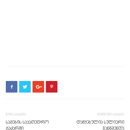
წინა სტატია
შემდეგი სტატია
სამების საკათედრო
დაწყებულია სულიერი
ტაძარში
განწმენდა