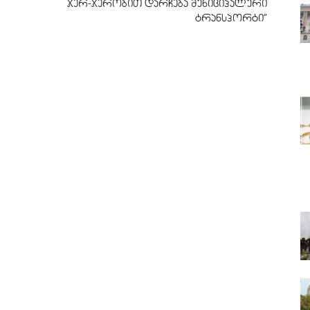
ჯერ-ჯერობით დარჩება მუნიციპალური
ტრანსპორტი”