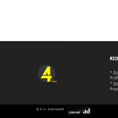
ჩვე
• ქ
მაუ
• ქ
მაყ
© TV 4 - Kvemokartli