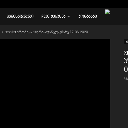
ᲒᲐᲜᲪᲮᲐᲓᲔᲑᲔᲑᲘ
ᲩᲕᲔᲜ ᲨᲔᲡᲐᲮᲔᲑ
ᲙᲝᲜᲢᲐᲥᲢᲘ
xronika ქრონიკა აზერბაიჯანულ ენაზე 17-03-2020
ყ
x
ა
0
ა