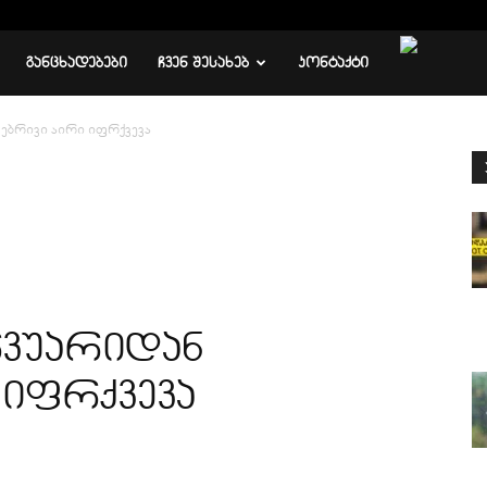
ᲒᲐᲜᲪᲮᲐᲓᲔᲑᲔᲑᲘ
ᲩᲕᲔᲜ ᲨᲔᲡᲐᲮᲔᲑ
ᲙᲝᲜᲢᲐᲥᲢᲘ
ებრივი აირი იფრქვევა
რვუარიდან
 იფრქვევა