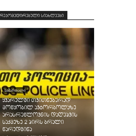
რეკომედირებული სიახლეები
ᲡᲐᲛᲐᲠᲗᲐᲚᲘ
ყვარელში თვითნებურად
ᲡᲐᲖᲝᲒᲐᲓᲝᲔᲑᲐ
მოწყობილ ავტორბოლაზე
არასრუწლოვნის დაღუპვის
გარემოს ერ
საქმეზე 2 პირს ბრალი
მოსახლეობ
წარედგინა
ამინდის შწ