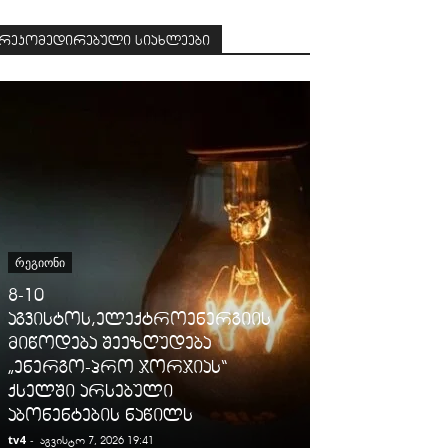
რეკომედირებული სიახლეები
ᲡᲐᲛᲐᲠᲗᲐᲚᲘ
ᲠᲔᲒᲘᲝᲜᲘ
გიგა ავალიან
8-10
დაკავებულ
აგვისტოს,ელექტროენერგიის
არასრულწლო
მიწოდება შეეზღუდება
იმნაძესა და 
„ენერგო-პრო ჯორჯიას“
ბერუაშვილს
ქსელში არსებული
ღონისძიები
აბონენტების ნაწილს
პატიმრობა 
tv4
-
tv4
-
აგვისტო 7, 2026 19:41
აგვისტო 7, 2026