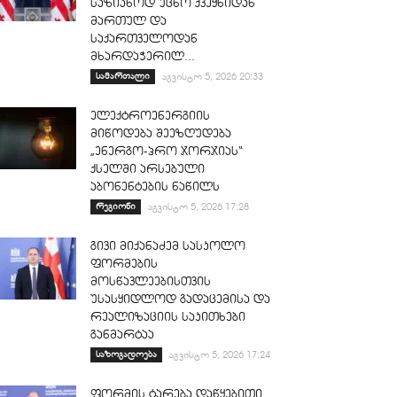
საზიანოდ უცხო ქვეყნიდან
მართულ და
საქართველოდან
მხარდაჭერილ...
სამართალი
აგვისტო 5, 2026 20:33
ელექტროენერგიის
მიწოდება შეეზღუდება
„ენერგო-პრო ჯორჯიას“
ქსელში არსებული
აბონენტების ნაწილს
რეგიონი
აგვისტო 5, 2026 17:28
გივი მიქანაძემ სასკოლო
ფორმების
მოსწავლეებისთვის
უსასყიდლოდ გადაცემისა და
რეალიზაციის საკითხები
განმარტაა
საზოგადოება
აგვისტო 5, 2026 17:24
ფორმის ტარება დაწყებითი