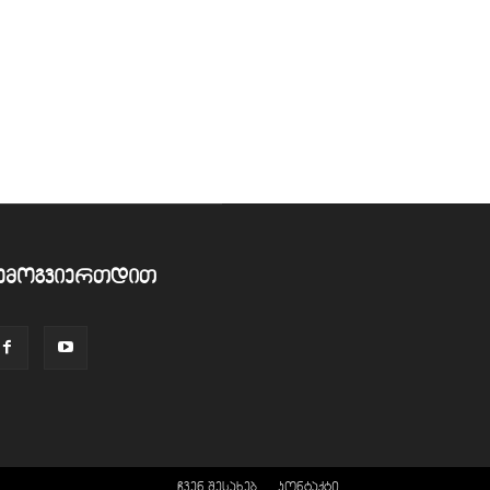
ემოგვიერთდით
ჩვენ შესახებ
კონტაქტი