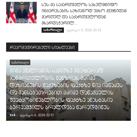
სუს-მა საქართველოს სახელმწიფო
ინტერესების საზიანოდ უცხო ქვეყნიდან
მართულ და საქართველოდან
მხარდაჭერილ...
სამართალი
აგვისტო 5, 2026 20:33
რეკომედირებული სიახლეები
ᲡᲐᲛᲐᲠᲗᲐᲚᲘ
გიგა ავალიანის საქმეზე ჯგუფურად
ჯანმრთელობის განზრახ მძიმე
დაზიანების წაქეზების ფაქტზე ნია იმნაძეს
და განსაკუთრებით მძიმე დანაშაულის
შეუტყობინებლობის ფაქტზე ანასტასია
ბერუაშვილს ბრალდება წარუდგინეს
tv4
-
t
აგვისტო 6, 2026 22:51