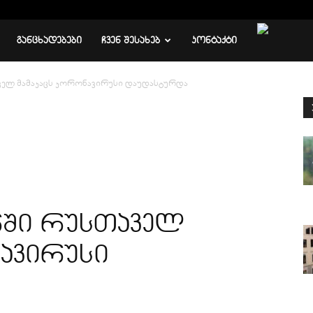
ᲒᲐᲜᲪᲮᲐᲓᲔᲑᲔᲑᲘ
ᲩᲕᲔᲜ ᲨᲔᲡᲐᲮᲔᲑ
ᲙᲝᲜᲢᲐᲥᲢᲘ
ველ მამაკაცს კორონავირუსი დაუდასტურდა
რში რუსთაველ
ავირუსი